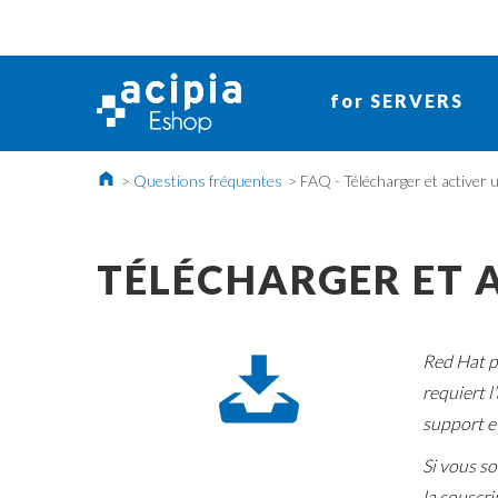
for SERVERS
>
Questions fréquentes
>
FAQ - Télécharger et activer 
TÉLÉCHARGER ET 
k
Red Hat p
requiert l
support et
Si vous s
la souscri