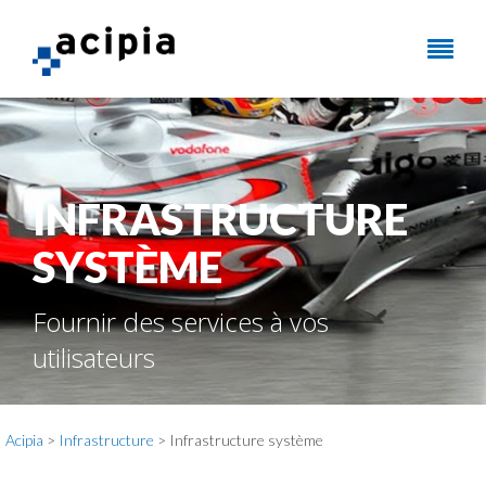
INFRASTRUCTURE
SYSTÈME
Fournir des services à vos
utilisateurs
Acipia
>
Infrastructure
> Infrastructure système